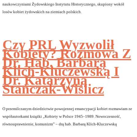
naukowczyniami Żydowskiego Instytutu Historycznego, skupiony wokół
losów kobiet żydowskich na ziemiach polskich.
Czy PRL Wyzwolił
Kobiety? Rozmowa Z
Dr. Hab. Barbarą
Klich-Kluczewską I
Dr. Katarzyną
Stańczak-Wiślicz
O przemilczanym dziedzictwie powojennej emancypacji kobiet rozmawiam ze
współautorkami książki „Kobiety w Polsce 1945–1989. Nowoczesność,
równouprawnienie, komunizm” – drą hab. Barbarą Klich-Kluczewską