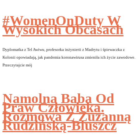
#WomenOnDuty W
Wysokich Obcasach
Dyplomatka z Tel Awiwu, profesorka inżynierii z Madrytu i śpiewaczka z
Kolonii opowiadają, jak pandemia koronawirusa zmieniła ich życie zawodowe.
Przeczytajcie mój
Namolna Baba Od
Praw Człowieka.
Rozmowa Z Zuzanną
Rudzińską-Bluszcz