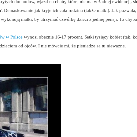
rytych dochodów, wjazd na chatę, której nie ma w żadnej ewidencji, śle
emaskowanie jak kryje ich cała rodzina (także matki). Jak pozwala, b
 wykonują matki, by utrzymać czwórkę dzieci z jednej pensji. To chyb
ów w Polsce
wynosi obecnie 16-17 procent. Setki tysięcy kobiet (tak, k
h dzieciom od ojców. I nie mówcie mi, że pieniądze są tu nieważne.