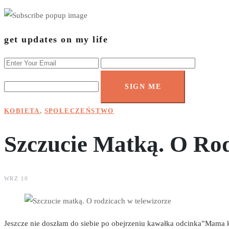
get updates on my life
SIGN ME
KOBIETA
,
SPOŁECZEŃSTWO
Szczucie Matką. O Ro
WRZ 10
Jeszcze nie doszłam do siebie po obejrzeniu kawałka odcinka”Mama k