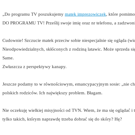
„Do programu TV poszukujemy
matek imprezowiczek
, które pomimo
DO PROGRAMU TV! Prześlij swoje imię oraz nr telefonu, a zadzwonię 
Cudownie! Szczucie matek przeciw sobie niespecjalnie się ogląda (w
Nieodpowiedzialnych, skłóconych z rodziną latawic. Może sprzeda się
Same.
Zwłaszcza z perspektywy kanapy.
Jeszcze podamy to w równościowym, emancypacyjnym sosie: „nie chcą 
polskich rodziców. Ich największy problem. Błagam.
Nie oczekuję wielkiej misyjności od TVN. Wiem, że ma się oglądać i ty
tylko takich, którym naprawdę trzeba dobrać się do skóry? Hę?