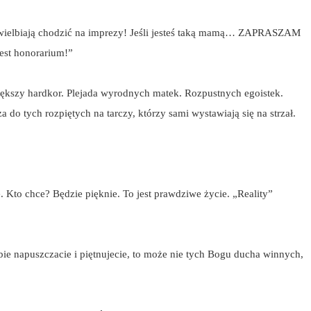
 uwielbiają chodzić na imprezy! Jeśli jesteś taką mamą… ZAPRASZAM
est honorarium!”
iększy hardkor. Plejada wyrodnych matek. Rozpustnych egoistek.
o tych rozpiętych na tarczy, którzy sami wystawiają się na strzał.
Kto chce? Będzie pięknie. To jest prawdziwe życie. „Reality”
ebie napuszczacie i piętnujecie, to może nie tych Bogu ducha winnych,