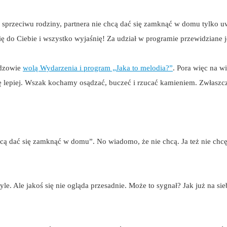
 sprzeciwu rodziny, partnera nie chcą dać się zamknąć w domu tylko
do Ciebie i wszystko wyjaśnię! Za udział w programie przewidziane j
idzowie
wolą Wydarzenia i program „Jaka to melodia?”
. Pora więc na w
 lepiej. Wszak kochamy osądzać, buczeć i rzucać kamieniem. Zwłaszcza d
dać się zamknąć w domu”. No wiadomo, że nie chcą. Ja też nie chcę. 
le. Ale jakoś się nie ogląda przesadnie. Może to sygnał? Jak już na si